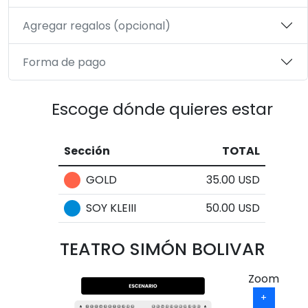
Agregar regalos (opcional)
Forma de pago
Escoge dónde quieres estar
Sección
TOTAL
GOLD
35.00 USD
SOY KLEIII
50.00 USD
TEATRO SIMÓN BOLIVAR
Zoom
+
1
2
3
4
5
6
7
8
9
10
11
12
13
14
15
16
17
18
19
20
21
22