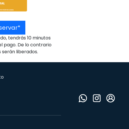
servar*
do, tendrás 10 minutos
l pago. De lo contrario
s serán liberados.
to