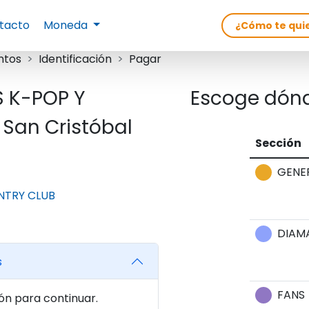
tacto
Moneda
ntos
Identificación
Pagar
 K-POP Y
Escoge dónd
San Cristóbal
Sección
GENE
NTRY CLUB
DIAM
s
FANS
ón para continuar.