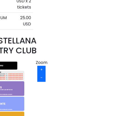
USD x 2
tickets
IUM
25.00
USD
STELLANA
TRY CLUB
Zoom
+
17
18
19
20
21
22
23
24
25
26
27
28
29
30
-
17
18
19
20
21
22
23
24
25
26
27
28
29
30
17
18
19
20
21
22
23
24
25
26
27
28
29
30
17
18
19
20
21
22
23
24
25
26
27
28
29
30