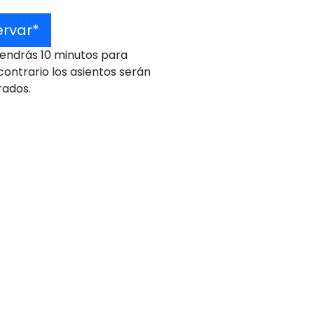
ervar*
tendrás 10 minutos para
contrario los asientos serán
rados.