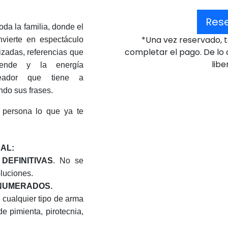
Res
da la familia, donde el
*Una vez reservado, 
nvierte en espectáculo
completar el pago. De lo 
izadas, referencias que
libe
ende y la energía
reador que tiene a
ndo sus frases.
n persona lo que ya te
AL:
DEFINITIVAS
. No se
luciones.
 NUMERADOS.
e cualquier tipo de arma
de pimienta, pirotecnia,