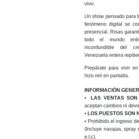
vivo.
Un show pensado para to
fenómeno digital se co
presencial. Risas garant
todo el mundo enti
inconfundible del c
Venezuela entera repitie
Prepárate para vivir e
hizo reír en pantalla.
INFORMACIÓN GENER
▪️
LAS VENTAS SON 
aceptan cambios ni devo
▪️ LOS PUESTOS SON
▪️ Prohibido el ingreso d
(Incluye navajas, spray 
e.t.c).