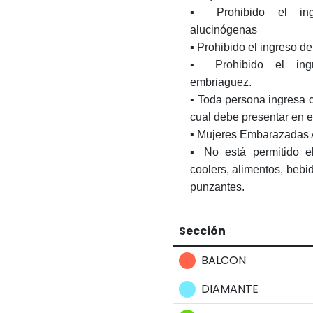
▪️ Prohibido el ing
alucinógenas
▪️ Prohibido el ingreso d
▪️ Prohibido el in
embriaguez.
▪️ Toda persona ingresa 
cual debe presentar en el
▪️ Mujeres Embarazadas 
▪️ No está permitido e
coolers, alimentos, bebi
punzantes.
Sección
BALCON
DIAMANTE