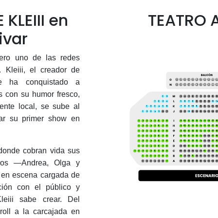
KLEIII en
TEATRO 
ivar
ero uno de las redes
. Kleiii, el creador de
ue ha conquistado a
1
2
3
4
5
6
7
8
9
10
11
1
2
3
4
5
6
7
8
9
10
11
s con su humor fresco,
1
2
3
4
5
6
7
8
9
10
11
12
1
2
3
4
5
6
7
8
9
10
11
12
13
14
ente local, se sube al
1
2
3
4
5
6
7
8
9
10
11
12
13
14
15
16
1
2
3
4
5
6
7
8
9
10
11
12
13
14
15
16
17
tar su primer show en
1
2
3
4
5
6
7
8
9
10
11
12
13
14
15
16
17
18
1
2
3
4
5
6
7
8
9
10
11
12
13
14
15
16
17
18
1
2
3
4
5
6
7
8
9
10
11
12
13
14
15
16
17
18
1
2
3
4
5
6
7
8
9
10
11
12
13
14
15
16
17
18
1
2
3
4
5
6
7
8
9
10
11
12
13
14
15
16
17
18
1
2
3
4
5
6
7
8
9
10
11
12
13
14
15
16
17
18
donde cobran vida sus
1
2
3
4
5
6
7
8
9
10
11
12
13
14
15
16
17
18
19
1
2
3
4
5
6
7
8
9
10
11
12
13
14
15
16
17
dos —Andrea, Olga y
1
2
3
4
5
6
7
8
9
10
11
12
13
14
15
16
17
 en escena cargada de
ción con el público y
eiii sabe crear. Del
croll a la carcajada en