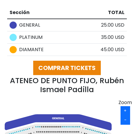
Sección
TOTAL
GENERAL
25.00 USD
PLATINUM
35.00 USD
DIAMANTE
45.00 USD
COMPRAR TICKETS
ATENEO DE PUNTO FIJO, Rubén
Ismael Padilla
Zoom
+
-
14
15
16
17
18
19
20
21
22
23
24
25
26
27
28
29
30
31
32
33
34
35
36
37
13
38
12
39
11
40
10
41
9
42
8
43
7
44
14
15
16
17
18
19
20
21
22
23
24
25
26
27
28
29
30
31
32
33
34
35
36
6
45
5
46
4
47
3
13
37
48
2
49
12
38