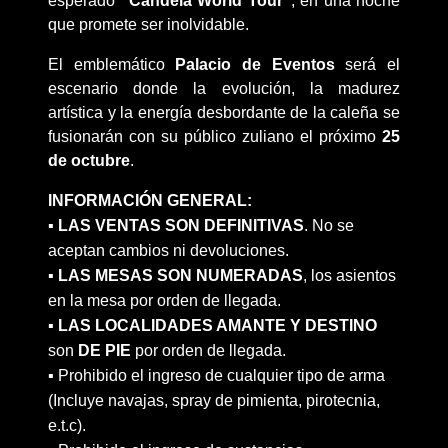
esperado
"Candela World Tour"
, en una noche
que promete ser inolvidable.
El emblemático
Palacio de Eventos
será el
escenario donde la evolución, la madurez
artística y la energía desbordante de la caleña se
fusionarán con su público zuliano el próximo
25
de octubre
.
INFORMACIÓN GENERAL:
▪️
LAS VENTAS SON DEFINITIVAS
. No se
aceptan cambios ni devoluciones.
▪️
LAS MESAS SON NUMERADAS
, los asientos
en la mesa por orden de llegada.
▪️
LAS LOCALIDADES AMANTE Y DESTINO
son
DE PIE
por orden de llegada.
▪️ Prohibido el ingreso de cualquier tipo de arma
(Incluye navajas, spray de pimienta, pirotecnia,
e.t.c).